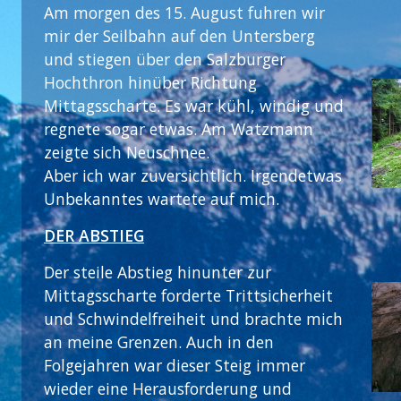
Am morgen des 15. August fuhren wir
mir der Seilbahn auf den Untersberg
und stiegen über den Salzburger
Hochthron hinüber Richtung
Mittagsscharte. Es war kühl, windig und
regnete sogar etwas. Am Watzmann
zeigte sich Neuschnee.
Aber ich war zuversichtlich. Irgendetwas
Unbekanntes wartete auf mich.
DER ABSTIEG
Der steile Abstieg hinunter zur
Mittagsscharte forderte Trittsicherheit
und Schwindelfreiheit und brachte mich
an meine Grenzen. Auch in den
Folgejahren war dieser Steig immer
wieder eine Herausforderung und