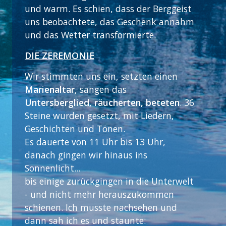
und warm. Es schien, dass der Berggeist
uns beobachtete, das Geschenk annahm
und das Wetter transformierte.
DIE ZEREMONIE
Wir stimmten uns ein, setzten einen
Marienaltar
, sangen das
Untersberglied
,
räucherten, beteten
. 36
Steine wurden gesetzt, mit Liedern,
Geschichten und Tönen.
Es dauerte von 11 Uhr bis 13 Uhr,
danach gingen wir hinaus ins
Sonnenlicht...
bis einige zurückgingen in die Unterwelt
- und nicht mehr herauszukommen
schienen. Ich musste nachsehen und
dann sah ich es und staunte: