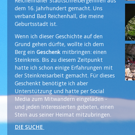
Reichenhaller Stadtschreibergehilfen aus
dem 16. Jahrhundert gemacht. Uns
verband Bad Reichenhall, die meine
Geburtsstadt ist.
Wenn ich dieser Geschichte auf den
Grund gehen dürfte, wollte ich dem
Berg ein
Geschenk
mitbringen: einen
Steinkreis. Bis zu diesem Zeitpunkt
hatte ich schon einige Erfahrungen mit
der Steinkreisarbeit gemacht. Für dieses
Geschenkt benötigte ich aber
Unterstützung und hatte per Social
Media zum Mitwandern eingeladen -
und jeden Interessierten gebeten, einen
Stein aus seiner Heimat mitzubringen.
DIE SUCHE