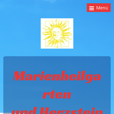
Menü
Marienheilga
rten
und Herzstein